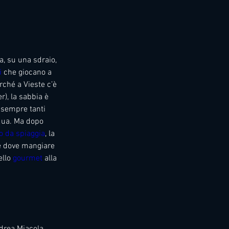
, su una sdraio, 
i
 che giocano a 
erché a Vieste c’è 
r), la sabbia è 
 sempre tanti 
qua. Ma dopo 
o da spiaggia
, la 
e dove mangiare 
llo 
gourmet
 alla 
drea Miacola, 