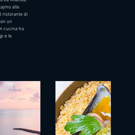
lajmo alle 
 il ristorante di 
con un 
in cucina ha 
i e le 