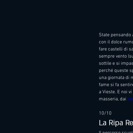
State pensando 
con il dolce rumo
fare castelli di s
sempre vento (s
sottile e si imp
perché queste sp
una giornata di 
fame si fa senti
a Vieste. E noi v
masseria, dai 
pa
10/10
La Ripa R
Il percorso scuol