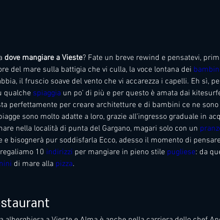
a 
dove mangiare a Vieste
? Fate un breve rewind e pensatevi, prima
re del mare sulla battigia che vi culla, la voce lontana dei 
bambin
abbia, il fruscio soave del vento che vi accarezza i capelli. Eh sì, p
u qualche 
spiaggia
 un po’ di più e per questo è amata dai kitesurfe
asta perfettamente per creare architetture e di bambini ce ne sono
iagge sono molto adatte a loro, grazie all’ingresso graduale in ac
mare nella località di punta del Gargano, magari solo con un 
pranz
re e bisognerà pur soddisfarla Ecco, adesso il momento di pensar
i regaliamo 10 
indirizzi
 per mangiare in pieno stile 
pugliese
: da que
nini
 di mare alla 
pizza
.
estaurant
a alberghiera a Vieste e Alma è anche nella carriera dello chef An