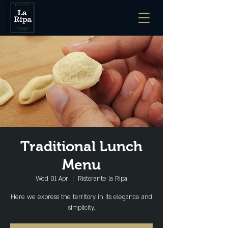
Traditional Lunch
Menu
Wed 01 Apr
  |  
Ristorante la Ripa
Here we express the territory in its elegance and
simplicity.