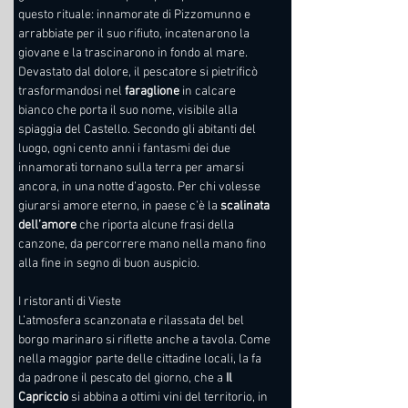
questo rituale: innamorate di Pizzomunno e 
arrabbiate per il suo rifiuto, incatenarono la 
giovane e la trascinarono in fondo al mare. 
Devastato dal dolore, il pescatore si pietrificò 
trasformandosi nel 
faraglione
 in calcare 
bianco che porta il suo nome, visibile alla 
spiaggia del Castello. Secondo gli abitanti del 
luogo, ogni cento anni i fantasmi dei due 
innamorati tornano sulla terra per amarsi 
ancora, in una notte d’agosto. Per chi volesse 
giurarsi amore eterno, in paese c’è la 
scalinata 
dell’amore
 che riporta alcune frasi della 
canzone, da percorrere mano nella mano fino 
alla fine in segno di buon auspicio.
I ristoranti di Vieste
L’atmosfera scanzonata e rilassata del bel 
borgo marinaro si riflette anche a tavola. Come 
nella maggior parte delle cittadine locali, la fa 
da padrone il pescato del giorno, che a 
Il 
Capriccio
 si abbina a ottimi vini del territorio, in 